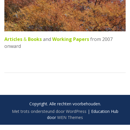
Articles
&
Books
and
Working Papers
from 2007
onward
Copyright. Alle rechten voorbehouden.
Met trots ondersteund door WordPress
|
Education Hub
door
WEN Themes